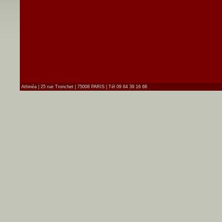
Athinéa | 25 rue Tronchet | 75008 PARIS | Tél 09 64 39 16 66